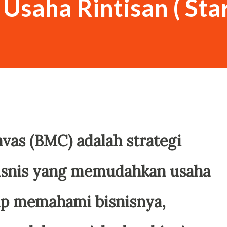
Usaha Rintisan ( Star
nvas (BMC) adalah strategi
isnis yang memudahkan usaha
 up memahami bisnisnya,