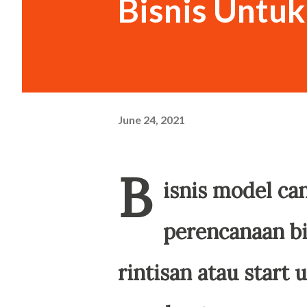
Bisnis Untuk 
June 24, 2021
B
isnis model ca
perencanaan b
rintisan atau start